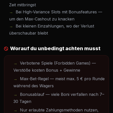
Zeit mitbringst
Bei High-Variance Slots mit Bonusfeatures —
um den Max-Cashout zu knacken
Bei kleinen Einzahlungen, wo der Verlust
überschaubar bleibt
Worauf du unbedingt achten musst
Verbotene Spiele (Forbidden Games) —
Verstöße kosten Bonus + Gewinne
Max-Bet-Regel — meist max. 5 € pro Runde
während des Wagers
Bonusablauf — viele Boni verfallen nach 7–
30 Tagen
Nur erlaubte Zahlungsmethoden nutzen,